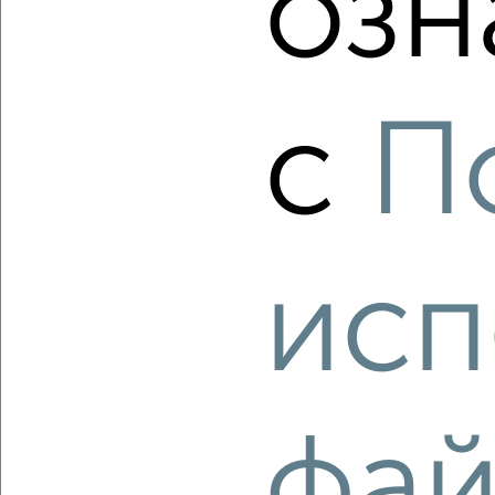
озн
с
П
‹
›
2
/2
3-к квартира, вторичка, 60м², 4/9 этаж
₽
₽
4 300 000
71 700
за м²
исп
ЖК Центр, Волоха 12
Агентство, 06.08.2026
фай
‹
›