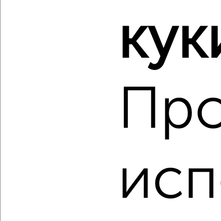
2
/2
кук
3-к квартира, вторичка, 71м², 9/10 этаж
₽
₽
6 300 000
88 800
за м²
ЖК СХИ, Студенческая 183в
Агентство, 06.08.2026
Пр
‹
›
2
/10
исп
1-к квартира, вторичка, 33м², 3/5 этаж
₽
₽
2 250 000
67 800
за м²
Энгельсский район, мкр. рабочий пос. Приволжский, Чехова
52
Агентство, 06.08.2026