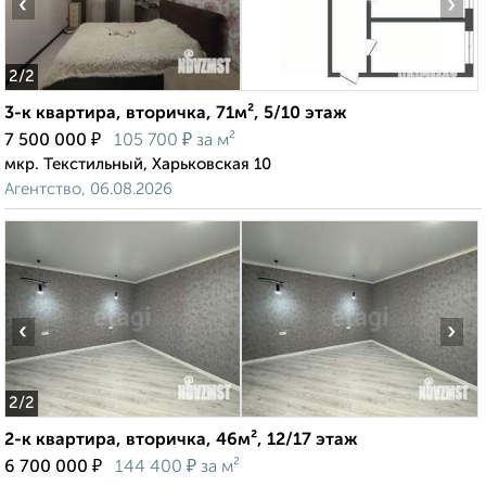
‹
›
2
/2
3-к квартира, вторичка, 71м², 5/10 этаж
₽
₽
7 500 000
105 700
за м²
мкр. Текстильный, Харьковская 10
Агентство, 06.08.2026
‹
›
2
/2
2-к квартира, вторичка, 46м², 12/17 этаж
₽
₽
6 700 000
144 400
за м²