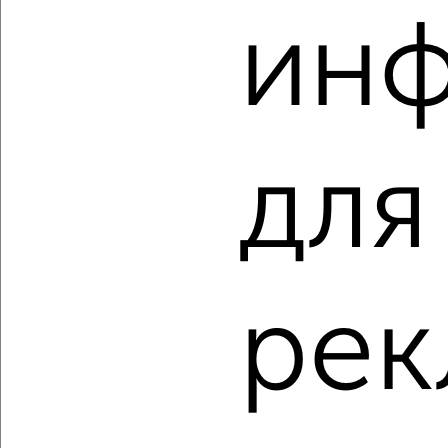
ин
‹
›
для
2
/2
2-к квартира, вторичка, 53м², 2/10 этаж
₽
₽
5 500 000
104 800
за м²
Марины Расковой 7
Агентство, 06.08.2026
рек
‹
›