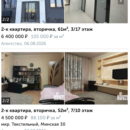
‹
›
2
/2
2-к квартира, вторичка, 61м², 3/17 этаж
₽
₽
6 400 000
105 000
за м²
Агентство, 06.08.2026
‹
›
2
/2
2-к квартира, вторичка, 52м², 7/10 этаж
₽
₽
4 500 000
86 100
за м²
мкр. Текстильный, Минская 30