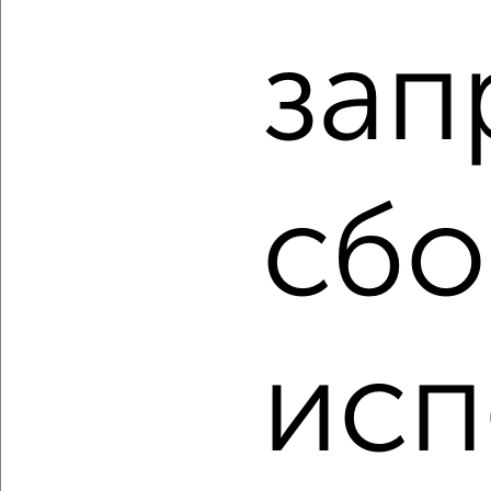
2
/2
зап
2-к квартира, вторичка, 45м², 3/5 этаж
₽
₽
3 700 000
83 200
за м²
мкр. пос. Мельничный, Тельмана 147
Агентство, 06.08.2026
сбо
‹
›
исп
2
/2
2-к квартира, вторичка, 59м², 9/12 этаж
₽
₽
5 200 000
88 200
за м²
мкр. Химиков, проспект Химиков 3А
Агентство, 06.08.2026