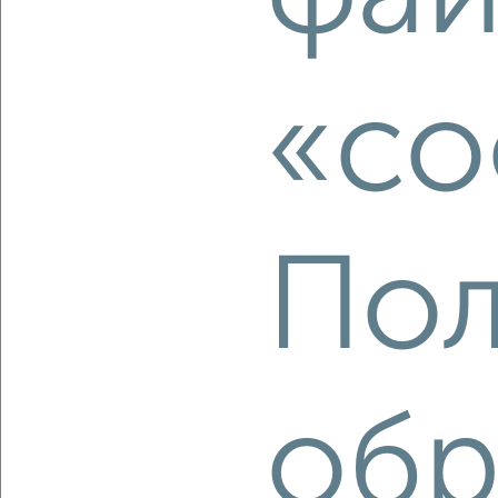
2
/2
1-к квартира, вторичка, 40м², 3/10 этаж
«co
₽
₽
3 957 679
99 200
за м²
Агентство, 06.08.2026
Пол
‹
›
2
/10
2-к квартира, вторичка, 23м², 1/5 этаж
обр
₽
₽
1 700 000
73 600
за м²
мкр. Химиков, Менделеева 1
Агентство, 06.08.2026