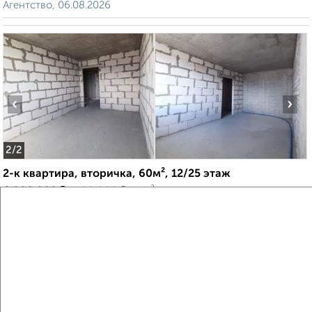
Агентство, 06.08.2026
‹
›
2
/2
2-к квартира, вторичка, 60м², 12/25 этаж
₽
₽
6 000 000
100 000
за м²
ЖК Энгельс-Сити 4, Пушкина 85
Агентство, 06.08.2026
Создайте виртуальный тур по вашему
пространству с VRPazl