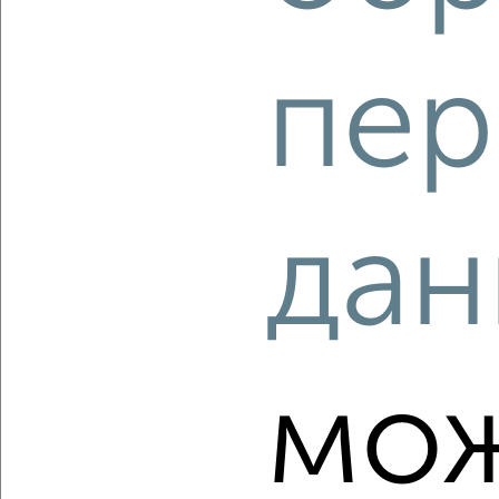
пер
‹
›
2
/10
дан
1-к квартира, вторичка, 40м², 2/10 этаж
₽
₽
5 750 000
145 300
за м²
ЖК Шурова Гора, Шурова Гора 7/11
Агентство, 06.08.2026
мо
‹
›