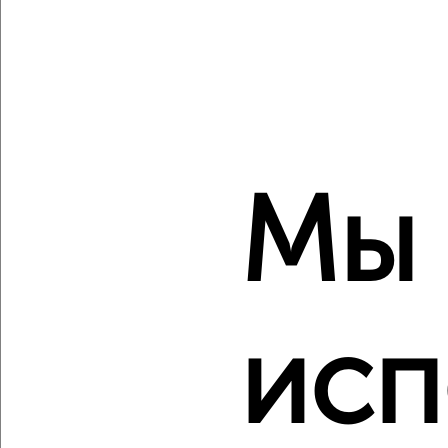
‹
›
2
/2
2-к квартира, вторичка, 50м², 8/18 этаж
Мы
₽
₽
7 200 000
144 000
за м²
мкр. Текстильный, проспект Фридриха Энгельса 95Б
Агентство, 06.08.2026
исп
‹
›