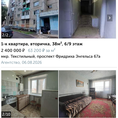
‹
›
2
/2
1-к квартира, вторичка, 38м², 6/9 этаж
₽
₽
2 400 000
63 200
за м²
мкр. Текстильный, проспект Фридриха Энгельса 67а
Агентство, 06.08.2026
‹
›
2
/10