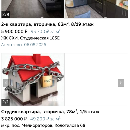
2
/9
2-к квартира, вторичка, 63м², 8/19 этаж
₽
₽
5 900 000
93 700
за м²
ЖК СХИ, Студенческая 183Е
Агентство, 06.08.2026
‹
›
2
/1
Студия квартира, вторичка, 78м², 1/5 этаж
₽
₽
3 825 000
49 200
за м²
мкр. пос. Мелиораторов, Колотилова 68