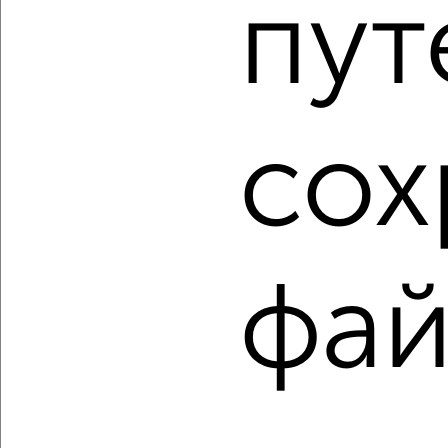
пут
2
/2
Студия квартира, вторичка, 27м², 6/10 этаж
₽
₽
3 590 400
132 000
за м²
ЖК Центр, Маяковского 12
Агентство, 06.08.2026
сох
1 / 37
2
Как купить квартиру, вторичное жилье, не последний
этаж в Энгельсе на сайте Энгельс-недвижимость?
фай
Используя удобную форму поиска с множеством
фильтров и сортировкой по параметрам, вы можете
подобрать для покупки квартиру, вторичное жилье, не
последний этаж в Энгельсе.
Найденные предложения: 2188 объявлений, можно
посмотреть в виде списка или на карте, с описанием,