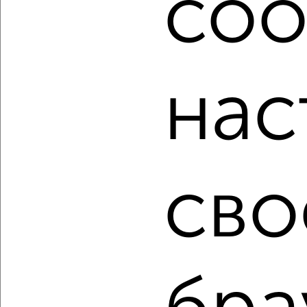
coo
расположением, ценой и другими подробностями.
Подберите подходящую недвижимость из предложений
от собственников, риэлторов, застройщиков и агенств
недвижимости, связаться с ними можно по телефону или
написать сообщение в любом удобном для вас
нас
мессенджере, это безопасно и бесплатно.
Для покупки квартиры доступна ипотека от крупнейших
банков России: СберБанк, ВТБ, Альфа-Банк,
Россельхозбанк, Совкомбанк, Т-Банк, Росбанк, Почта
Банк на сумму от 400 000 до 120 000 000 рублей сроком
до 30 лет.
сво
Сайт работает во многих городах России.
Сколько стоит купить квартиру в Энгельсе?
Цена недвижимости: мин. от
1700000
руб. до макс.
15790000
руб.
Средняя цена:
5001769
руб.