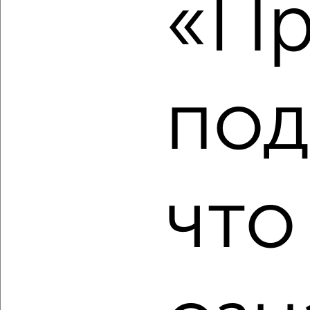
«Пр
2
/2
2-к квартира, вторичка, 44м², 3/5 этаж
₽
₽
2 480 000
56 200
за м²
мкр. пос. Новое Осокорье, Волжский проспект 47
под
Агентство, 06.08.2026
‹
›
что
2
/2
2-к квартира, вторичка, 45м², 7/9 этаж
₽
₽
3 800 000
84 900
за м²
мкр. пос. Мельничный, Тельмана 152
Агентство, 06.08.2026