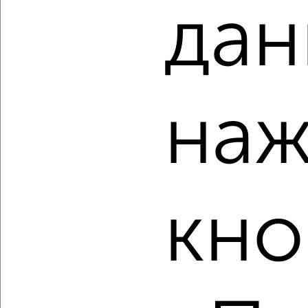
дан
‹
›
наж
2
/2
2-к квартира, вторичка, 23м², 1/5 этаж
₽
₽
1 700 000
73 600
за м²
мкр. Химиков, Менделеева 1
Агентство, 06.08.2026
кно
‹
›