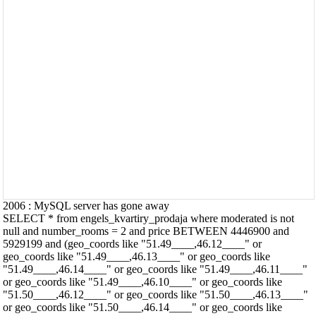
2006 : MySQL server has gone away
SELECT * from engels_kvartiry_prodaja where moderated is not
null and number_rooms = 2 and price BETWEEN 4446900 and
5929199 and (geo_coords like "51.49____,46.12____" or
geo_coords like "51.49____,46.13____" or geo_coords like
"51.49____,46.14____" or geo_coords like "51.49____,46.11____"
or geo_coords like "51.49____,46.10____" or geo_coords like
"51.50____,46.12____" or geo_coords like "51.50____,46.13____"
or geo_coords like "51.50____,46.14____" or geo_coords like