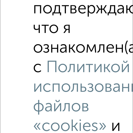
подтвержда
‹
›
что я
2
/2
ознакомлен(а
1-к квартира, вторичка, 42м², 9/10 этаж
₽
₽
4 170 000
98 400
за м²
мкр. Химиков, Полтавская 11/1
с
Политикой
Агентство, 06.08.2026
использован
файлов
‹
›
«cookies»
и
2
/2