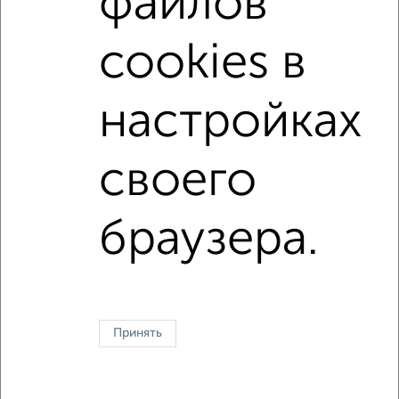
файлов
с центральным отоплением
в строящихся домах
cookies в
в новостройках
в панельном доме
с раздельным санузлом
Цена до 4 500 000 руб.
настройках
площадью до 50 м²
С панорамными окнами
своего
Однокомнатные
Двухкомнатные
Трехкомнатные
4‑комнатные
Квартиры студии
От застройщика
Без посредников
Вторичное жилье
браузера.
В новостройке
В строящемся доме
В новом доме
Контакты
Политика конфиденциальности
Пользовательское соглашение
Энгельс, улица Тельмана 16
© 2015–2026
Сайт-доска объявлений недвижимости
О проекте
Принять
Реклама на портале
Новости
Статьи
Блог
Риэлторы
Агентства
Застройщики
Ипотечный калькулятор
Консультации по недвижимости
Разместить объявление