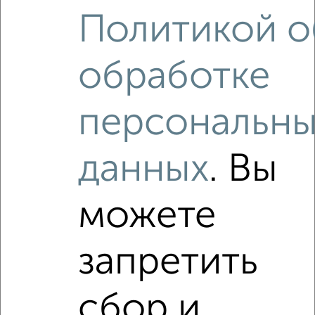
1-к квартира, вторичка, 38м², 3/10 этаж
Политикой о
₽
₽
3 752 560
98 000
за м²
Марины Расковой 9
Агентство, 06.08.2026
обработке
персональны
‹
›
данных
. Вы
2
/2
можете
1-к квартира, вторичка, 39м², 10/12 этаж
₽
₽
4 200 000
107 700
за м²
запретить
Колотилова 155
Агентство, 06.08.2026
сбор и
VRPazl — конструктор виртуальных туров