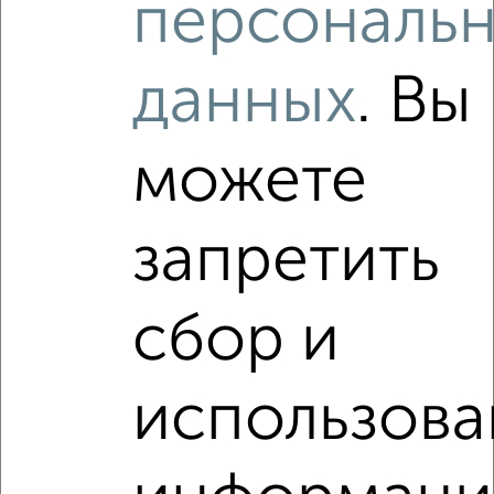
персональ
ЖК Перспектива, Овражная 42
Агентство, 05.08.2026
данных
. Вы
можете
‹
›
запретить
2
/10
1-к квартира, вторичка, 40м², 5/10 этаж
сбор и
₽
₽
3 800 000
94 100
за м²
мкр. Химиков, Полтавская 11/1
Агентство, 05.08.2026
использова
VRPazl — конструктор виртуальных туров