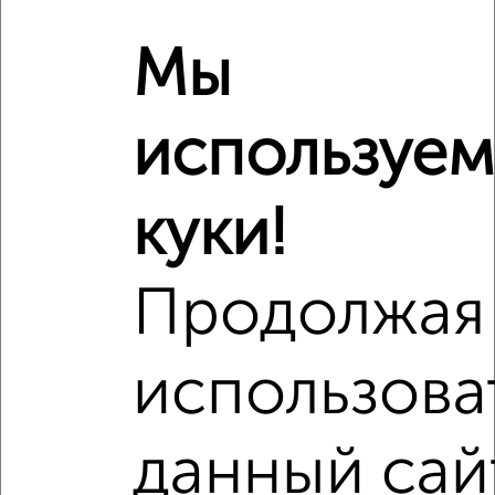
1‑комнатные квартиры недалеко от
Мы
используем
куки!
Продолжая
использова
данный сай
Рядом, с меньшей ценой