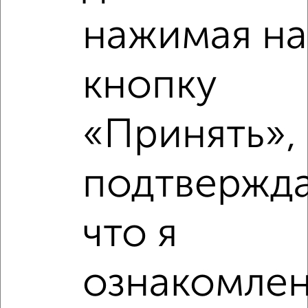
Недалеко от с ценой ниже
нажимая на
кнопку
‹
›
«Принять», 
2
/2
подтвержд
1-к квартира, вторичка, 33м², 5/9 этаж
₽
₽
3 300 000
100 000
за м²
мкр. пос. Мельничный, проспект Строителей 17
что я
Собственник, 06.08.2026
ознакомлен