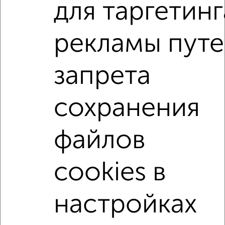
для таргетинг
2
/2
1-к квартира, вторичка, 52м², 16/18 этаж
рекламы пут
₽
₽
4 600 000
88 500
за м²
мкр. Текстильный, проспект Фридриха Энгельса 95Б
Агентство, 06.08.2026
запрета
1-к квартиры
сохранения
Поиск по схожим параметрам:
не первый этаж
не последний этаж
с балконом
файлов
с центральным отоплением
в строящихся домах
cookies в
в новостройках
в панельном доме
с раздельным санузлом
Цена до 5 000 000 руб.
настройках
площадью до 50 м²