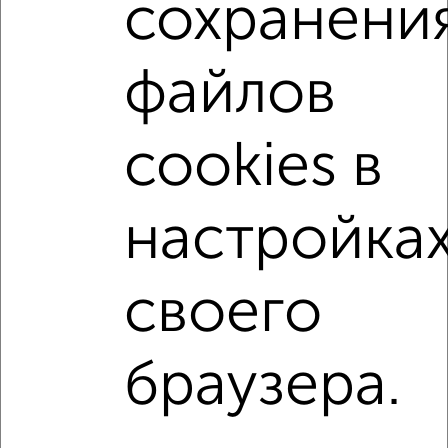
сохранени
Собственник, 06.08.2026
1-к квартиры
файлов
Поиск по схожим параметрам:
не первый этаж
не последний этаж
с балконом
cookies в
c большой кухней
с центральным отоплением
Вторичное жилье
в кирпичном доме
настройка
с раздельным санузлом
Цена до 4 000 000 руб.
площадью до 40 м²
своего
Однокомнатные
Двухкомнатные
Трехкомнатные
4‑комнатные
браузера.
Квартиры студии
От застройщика
Без посредников
Вторичное жилье
В новостройке
В строящемся доме
В новом доме