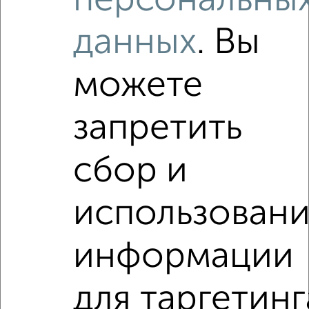
персональны
‹
›
данных
. Вы
2
/2
можете
1-к квартира, вторичка, 42м², 7/10 этаж
₽
₽
4 800 000
114 300
за м²
запретить
ЖК Центр, Тельмана 14а
Агентство, 06.08.2026
сбор и
VRPazl — конструктор виртуальных туров
использован
информации
‹
›
для таргетинг