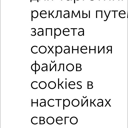
2
/2
рекламы пут
1-к квартира, вторичка, 49м², 9/19 этаж
₽
₽
4 800 000
98 600
за м²
запрета
Агентство, 06.08.2026
сохранения
1-к квартиры
Поиск по схожим параметрам:
файлов
не первый этаж
не последний этаж
с балконом
с центральным отоплением
в строящихся домах
cookies в
в новостройках
в панельном доме
настройках
с раздельным санузлом
площадью до 50 м²
своего
Однокомнатные
Двухкомнатные
Трехкомнатные
4‑комнатные
Квартиры студии
От застройщика
Без посредников
Вторичное жилье