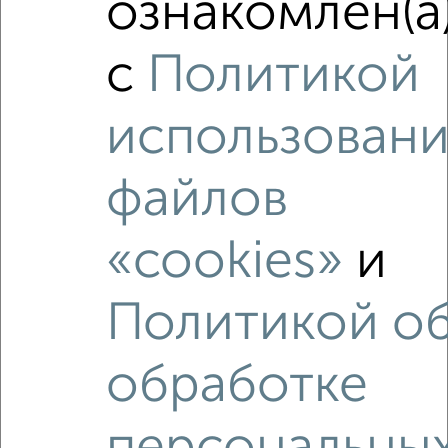
ознакомлен(а
мкр. Химиков, Полтавская 11/1
Агентство, 06.08.2026
с
Политикой
использовани
‹
›
файлов
2
/2
«cookies»
и
1-к квартира, вторичка, 36м², 10/10 этаж
₽
₽
4 950 000
136 400
за м²
Политикой о
Сельская 16
Агентство, 06.08.2026
обработке